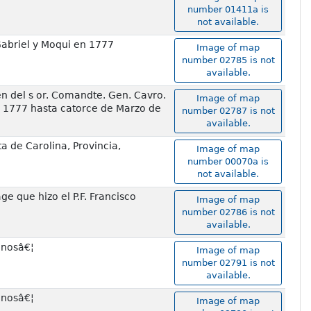
number 01411a is
not available.
 Gabriel y Moqui en 1777
Image of map
number 02785 is not
available.
n del s or. Comandte. Gen. Cavro.
Image of map
e 1777 hasta catorce de Marzo de
number 02787 is not
available.
 de Carolina, Provincia,
Image of map
number 00070a is
not available.
ge que hizo el P.F. Francisco
Image of map
number 02786 is not
available.
enosâ€¦
Image of map
number 02791 is not
available.
enosâ€¦
Image of map