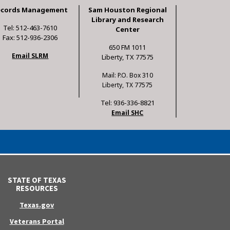
ecords Management
Sam Houston Regional
Library and Research
Tel: 512-463-7610
Center
Fax: 512-936-2306
650 FM 1011
Email SLRM
Liberty, TX 77575
Mail: P.O. Box 310
Liberty, TX 77575
Tel: 936-336-8821
Email SHC
STATE OF TEXAS
RESOURCES
Texas.gov
Veterans Portal