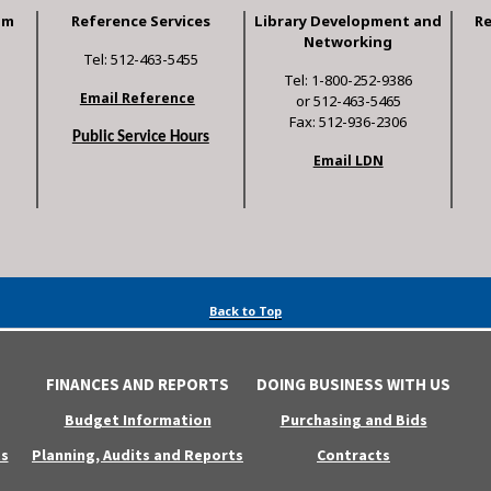
am
Reference Services
Library Development and
R
Networking
Tel: 512-463-5455
Tel: 1-800-252-9386
Email Reference
or 512-463-5465
Fax: 512-936-2306
Public Service Hours
Email LDN
Back to Top
FINANCES AND REPORTS
DOING BUSINESS WITH US
Budget Information
Purchasing and Bids
s
Planning, Audits and Reports
Contracts