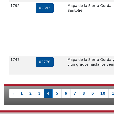
1792
Mapa de la Sierra Gorda, 
02343
Santoâ€¦
1747
Mapa de la Sierra Gorda y
02776
y un grados hasta los vein
‹
1
2
3
4
5
6
7
8
9
10