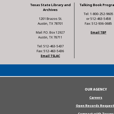
Texas State Library and
Talking Book Progr
Archives
Tel: 1-800-252-9605
1201 Brazos St.
or 512-463-5458
Austin, TX 78701
Fax: 512-936-0685
Mail: P.O. Box 12927
Email TBP
Austin, TX 78711
Tel: 512-463-5437
Fax: 512-463-5436
Email TSLAC
OUR AGENCY
Careers
Open Records Request
Compact with Texans