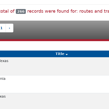
total of
records were found for: routes and tra
266
11
›
Title
Texas
rnia
exas