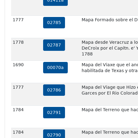
01411a
1777
Mapa Formado sobre el Dia
02785
1778
Mapa desde Veracruz a los
02787
DeCroix por el Capitn. e'
1788
1690
Mapa del Viaxe que el ano
00070a
habilitada de Texas y otr
1777
Mapa del Viage que Hizo el
02786
Garces por El Rio Colora
1784
Mapa del Terreno que hade
02791
1784
Mapa del Terreno que hade
02790