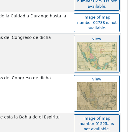
number 02790 is not
available.
de la Cuidad a Durango hasta la
Image of map
number 02788 is not
available.
tas del Congreso de dicha
view
tas del Congreso de dicha
view
 esta la Bahia de el Espiritu
Image of map
number 01525a is
not available.