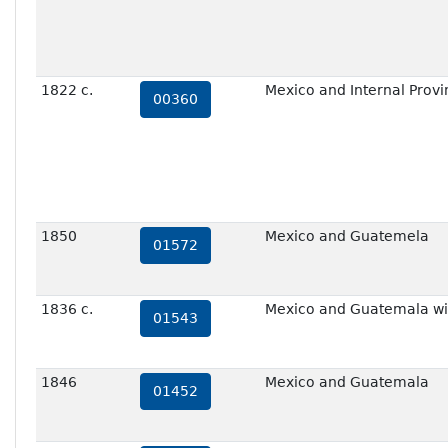
1822 c.
Mexico and Internal Provin
00360
1850
Mexico and Guatemela
01572
1836 c.
Mexico and Guatemala wit
01543
1846
Mexico and Guatemala
01452