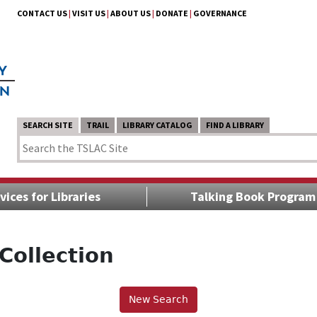
CONTACT US
|
VISIT US
|
ABOUT US
|
DONATE
|
GOVERNANCE
SEARCH SITE
TRAIL
LIBRARY CATALOG
FIND A LIBRARY
vices for Libraries
Talking Book Program
Collection
New Search