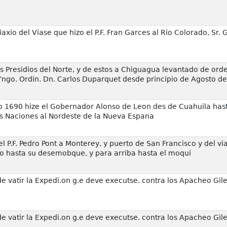
xio del Viase que hizo el P.F. Fran Garces al Rio Colorado, Sr.
 Presidios del Norte, y de estos a Chiguagua levantado de orde
 Yngo. Ordin. Dn. Carlos Duparquet desde principio de Agosto d
 1690 hize el Gobernador Alonso de Leon des de Cuahuila hasta
as Naciones al Nordeste de la Nueva Espana
 P.F. Pedro Pont a Monterey, y puerto de San Francisco y del via
do hasta su desemobque, y para arriba hasta el moqui
 vatir la Expedi.on g.e deve executse. contra los Apacheo Gil
 vatir la Expedi.on g.e deve executse. contra los Apacheo Gil