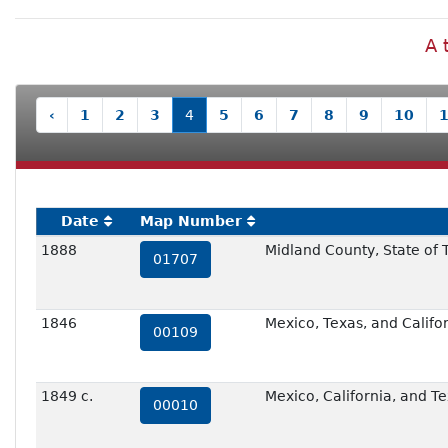
A 
‹
1
2
3
4
5
6
7
8
9
10
Date
Map Number
1888
Midland County, State of 
01707
1846
Mexico, Texas, and Califo
00109
1849 c.
Mexico, California, and T
00010