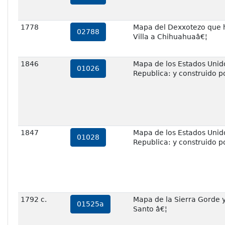
1778
Mapa del Dexxotezo que hi
02788
Villa a Chihuahuaâ€¦
1846
Mapa de los Estados Unido
01026
Republica: y construido p
1847
Mapa de los Estados Unido
01028
Republica: y construido p
1792 c.
Mapa de la Sierra Gorde y
01525a
Santo â€¦